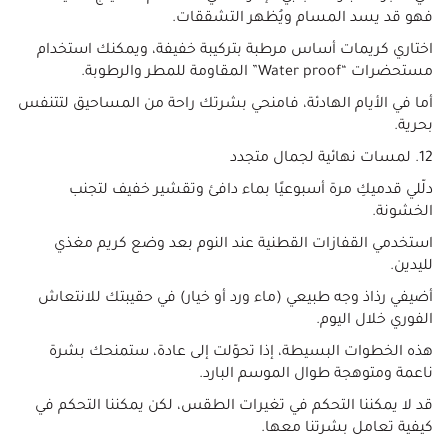
فهو قد يسد المسام ويُظهر التشققات.
اختاري كريمات أساس مرطبة بتركيبة خفيفة، ويمكنك استخدام
مستحضرات “Water proof” المقاومة للمطر والرطوبة.
أما في الأيام الهادئة، فامنحي بشرتك راحة من المساحيق لتتنفس
بحرية.
12. لمسات نهائية لجمال متجدد
دلّلي قدميكِ مرة أسبوعيًا بماء دافئ وتقشير خفيف لتجنب
الخشونة.
استخدمي القفازات القطنية عند النوم بعد وضع كريم مغذي
لليدين.
أضيفي رذاذ وجه طبيعي (ماء ورد أو خيار) في حقيبتك للانتعاش
الفوري خلال اليوم.
هذه الخطوات البسيطة، إذا تحوّلت إلى عادة، ستمنحك بشرة
ناعمة ومتوهجة طوال الموسم البارد.
قد لا يمكننا التحكم في تغيرات الطقس، لكن يمكننا التحكم في
كيفية تعامل بشرتنا معها.