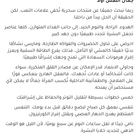
جمال النفس أولاً
ربما نبحث جميعًا عن منتجات سحرية تُخفي علامات التعب، لكن
الحقيقة أن الحل يبدأ من داخلنا.
الهدوء، الراحة، والنوم الجيد، إلى جانب الغذاء المتوازن، كلها عناصر
تجعل البشرة تتجدد طبيعيًا دون جهد كبير.
احرصي على تناول الخضروات والفواكه الطازجة، ومارسي نشاطًا
بدنيًا خفيفًا كالمشي أو التأمل، فذلك يفرغ الطاقة السلبية ويعزز
إفراز هرمونات السعادة التي تمنح وجهك إشراقًا طبيعيًا.
وحاولي الابتعاد قدر الإمكان عن مصادر القلق المتكررة، سواء
كانت أشخاصًا أو عادات تُجهدك. فالعقل الهادئ ينعكس فورًا
على الملامح، والطمأنينة الداخلية تُكسب المرأة جمالًا لا يمكن لأي
مستحضر أن يمنحه.
خمس خطوات بسيطة لتقليل التوتر والحفاظ على إشراقتك
تنفسي بعمق كل صباح لبضع دقائق قبل بدء يومك. التنفس
المنتظم يهدئ الجهاز العصبي ويقلل إفراز الكورتيزول.
نامي جيدًا لا تقل ساعات النوم عن سبع يوميًا، لأن الليل هو الوقت
الذهبي لتجديد خلايا البشرة.