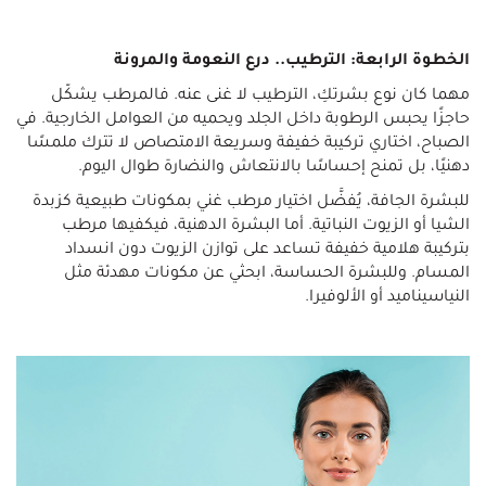
الخطوة الرابعة: الترطيب.. درع النعومة والمرونة
مهما كان نوع بشرتكِ، الترطيب لا غنى عنه. فالمرطب يشكّل
حاجزًا يحبس الرطوبة داخل الجلد ويحميه من العوامل الخارجية. في
الصباح، اختاري تركيبة خفيفة وسريعة الامتصاص لا تترك ملمسًا
دهنيًا، بل تمنح إحساسًا بالانتعاش والنضارة طوال اليوم.
للبشرة الجافة، يُفضَّل اختيار مرطب غني بمكونات طبيعية كزبدة
الشيا أو الزيوت النباتية. أما البشرة الدهنية، فيكفيها مرطب
بتركيبة هلامية خفيفة تساعد على توازن الزيوت دون انسداد
المسام. وللبشرة الحساسة، ابحثي عن مكونات مهدئة مثل
النياسيناميد أو الألوفيرا.