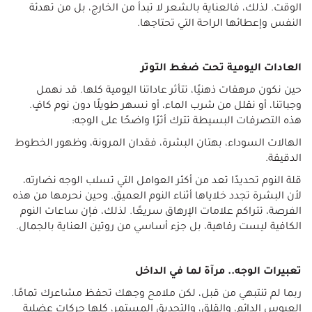
الوقت. لذلك، فالعناية بالشعر لا تبدأ من الخارج، بل من تهدئة
النفس وإعطائها الراحة التي تحتاجها.
العادات اليومية تحت ضغط التوتر
حين نكون مرهقات ذهنيًا، تتأثر عاداتنا اليومية كلها. قد نهمل
وجباتنا، أو نقلل من شرب الماء، أو نسهر طويلًا دون نوم كافٍ.
هذه التصرفات البسيطة تترك أثرًا واضحًا على الوجه:
الهالات السوداء، بهتان البشرة، فقدان المرونة، وظهور الخطوط
الدقيقة.
قلة النوم تحديدًا تعد من أكثر العوامل التي تسلب الوجه نضارته،
لأن البشرة تجدد خلاياها أثناء النوم العميق. وحين نحرمها من هذه
الفرصة، تتراكم علامات الإرهاق سريعًا. لذلك، فإن ساعات النوم
الكافية ليست رفاهية، بل جزء أساسي من روتين العناية بالجمال.
تعبيرات الوجه.. مرآة لما في الداخل
ربما لم تنتبهي من قبل، لكن ملامح وجهك تحفظ مشاعرك تمامًا.
العبوس الدائم، والقلق، والتحديق المستمر، كلها حركات عضلية