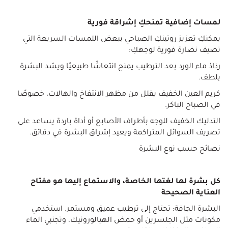
لمسات إضافية تمنحكِ إشراقة فورية
يمكنكِ تعزيز روتينكِ الصباحي ببعض اللمسات السريعة التي
تضيف نضارة فورية لوجهكِ:
رذاذ ماء الورد بعد الترطيب يمنح انتعاشًا طبيعيًا ويشد البشرة
بلطف.
كريم العين الخفيف يقلل من مظهر الانتفاخ والهالات، خصوصًا
في الصباح الباكر.
التدليك الخفيف للوجه بأطراف الأصابع أو أداة باردة يساعد على
تصريف السوائل المتراكمة ويعيد إشراق البشرة في دقائق.
نصائح حسب نوع البشرة
كل بشرة لها لغتها الخاصة، والاستماع إليها هو مفتاح
العناية الصحيحة
البشرة الجافة: تحتاج إلى ترطيب عميق ومستمر. استخدمي
مكونات مثل الجلسرين أو حمض الهيالورونيك، وتجنبي الماء