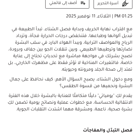
أضف إلى قائمتي
أسرة التحرير
01:25 PM | الثلاثاء, 11 نوفمبر 2025
مع اقتراب نهاية الخريف وبداية فصل الشتاء، تبدأ الطبيعة في
تبديل ألوانها وطباعها، فتنخفض درجات الحرارة فجأة، وتزداد
الرياح والعواصف الترابية، ويبدأ الهواء البارد في سلب البشرة
نضارتها وترطيبها الطبيعي. وبين تنقلات الجو بين جفاف وبرودة،
تصبح بشرتك في مواجهة مباشرة مع تحدياتٍ تحتاج إلى عناية
خاصة، فالتغيرات المناخية لا تؤثر فقط على مظهرك الخارجي، بل
تمتد إلى صحة الجلد ومرونته وحيويته.
ومع دخول الشتاء، يصبح السؤال الأهم: كيف نحافظ على جمال
البشرة ونحميها من قسوة الطقس؟
يقدم لكِ "يومياتي" دليلًا متكاملًا للعناية بالبشرة خلال هذه الفترة
الانتقالية الحساسة، مع خطوات عملية ونصائح يومية تضمن لكِ
بشرة صحية، ناعمة، ومشرقة مهما اشتدت التقلبات الجوية.
فصل التبدّل والمفاجآت