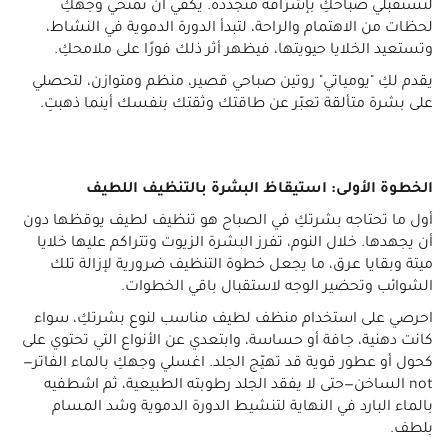
لتستقبلي صباحكِ بإشراقة متجددة. يكفي أن تمنحي وجهكِ
لحظات من الاهتمام والراحة، لتبدأ الدورة الدموية في النشاط،
وتستعيد الخلايا حيويتها، فيظهر أثر ذلك فورًا على ملامحكِ.
يقدم لكِ "يومياتي" روتين صباحي قصير، منظم ومتوازن، لتحصلي
على بشرة متألقة تعبّر عن طاقتك وثقتك بنفسك أينما ذهبتِ.
الخطوة الأولى: استيقاظ البشرة بالتنظيف اللطيف
أول ما تحتاجه بشرتكِ في الصباح هو تنظيف لطيف يوقظها دون
أن يجهدها. خلال النوم، تفرز البشرة الزيوت وتتراكم عليها خلايا
ميتة وبقايا عرق، ما يجعل خطوة التنظيف ضرورية لإزالة تلك
الشوائب وتحضير الوجه لاستقبال باقي الخطوات.
احرصي على استخدام منظف لطيف مناسب لنوع بشرتكِ، سواء
كانت دهنية، جافة أو حساسة، وابتعدي عن الأنواع التي تحتوي على
كحول أو عطور قوية قد تهيّج الجلد. اغسلي وجهكِ بالماء الفاتر—
not الساخن—حتى لا يفقد الجلد رطوبته الطبيعية، ثم اشطفيه
بالماء البارد في النهاية لتنشيط الدورة الدموية وشد المسام
بلطف.