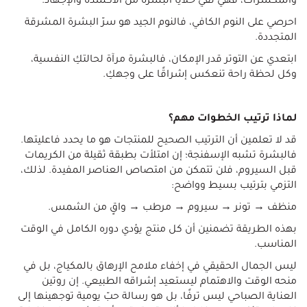
والمكسرات، فهي تقي خلايا البشرة من الأكسدة والإجهاد.
احرصي على النوم الكافي، فالنوم الجيد هو سرّ البشرة المشرقة
المتجددة.
ابتعدي عن التوتر قدر الإمكان، فالبشرة مرآة لحالتكِ النفسية،
وكل لحظة راحة تنعكس إشراقًا على وجهكِ.
لماذا ترتيب الخطوات مهم؟
قد لا تعلمين أن الترتيب الصحيح للمنتجات هو ما يحدد فاعليتها.
فالبشرة تشبه الإسفنجة؛ إن امتلأت بطبقة ثقيلة من الكريمات
قبل السيروم، فلن تتمكن من امتصاص العناصر المفيدة. لذلك،
التزمي بترتيب بسيط وواضح:
منظف → تونر → سيروم → مرطب → واقٍ من الشمس.
بهذه الطريقة تضمنين أن كل منتج يؤدي دوره الكامل في الوقت
المناسب.
ليس الجمال الحقيقي في إخفاء ملامح الإرهاق بالمكياج، بل في
منحه الوقت والاهتمام ليستعيد إشراقه الطبيعي. إن روتين
العناية الصباحي ليس ترفًا، بل هو رسالة حبّ يومية توجهينها إلى