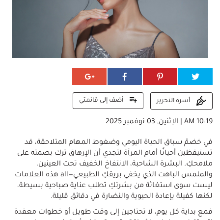
أضف إلى قائمتي
أسرة التحرير
10:19 AM | الإثنين, 03 نوفمبر 2025
في خضمّ سباق الحياة اليومي وضغوط المهام المتلاحقة، قد
تستيقظين أحيانًا أمام المرآة لتجدي أن الإرهاق ترك بصمته على
ملامحكِ. البشرة الشاحبة، الانتفاخ الخفيف تحت العينين،
والملمس الباهت الذي يخفي بريقكِ الطبيعي—all هذه العلامات
ليست سوى استغاثة من بشرتكِ تطلب عناية صباحية بسيطة،
لكنها كفيلة بإعادة الحيوية والنضارة في دقائق قليلة.
فمع بداية كل يوم، لا تحتاجين إلى وقت طويل أو خطوات معقدة