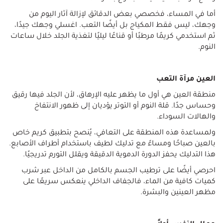
أما في المساء، فخصصي بعض الدقائق لإزالة آثار اليوم من
وجهك، ليس فقط المكياج بل أيضًا التعب. اغسلي وجهك جيدًا،
ثم استخدمي كريمًا مرطبًا أو قناعًا ليليًا لتغذية الجلد خلال ساعات
النوم.
العين مرآة التعب
منطقة العين هي أول ما يظهر عليه الإرهاق، لأن الجلد فيها رقيق
وحساس جدًا. قلة النوم أو التوتر يؤديان إلى ظهور الانتفاخ
والهالات السوداء.
ولمساعدة هذه المنطقة على التعافي، يُنصح بتطبيق كريم خاص
بالعين صباحًا ومساءً مع تدليك لطيف باستخدام أطراف الأصابع.
هذا التدليك يحفز الدورة الدموية الدقيقة ويقلل التورم تدريجيًا.
احرصي أيضًا على ترطيب الجسم بالكامل من الداخل عبر شرب
كميات كافية من الماء، فالجفاف الداخلي ينعكس سريعًا على
مظهر العينين والبشرة.