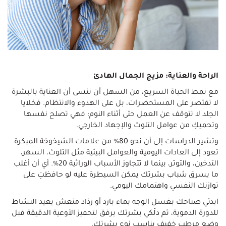
الراحة والعناية: مزيج الجمال الهادئ
مع نمط الحياة السريع، من السهل أن ننسى أن العناية بالبشرة
لا تقتصر على المستحضرات، بل على الهدوء والانتظام. فخلايا
الجلد لا تتوقف عن العمل حتى أثناء النوم؛ فهي تصلح نفسها
وتحميكِ من عوامل التلوث والإجهاد الخارجي.
وتشير الدراسات إلى أن نحو 80% من علامات الشيخوخة المبكرة
تعود إلى العادات اليومية والعوامل البيئية مثل التلوث، السهر،
التدخين، والتوتر، بينما لا تتجاوز الأسباب الوراثية 20%. أي أن أغلب
ما يسرق شباب بشرتك يمكن السيطرة عليه لو حافظتِ على
توازنك النفسي واهتمامك اليومي.
ابدئي صباحك بغسل الوجه بماء بارد أو رذاذ منعش يعيد النشاط
للدورة الدموية، ثم دلّكي بشرتك برفق لتحفيز الأوعية الدقيقة قبل
وضع مرطب خفيف يناسب نوع بشرتك.