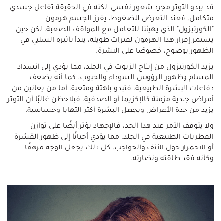
قد يبدو التوتر مجرد شعور نفسي، لكنه في الحقيقة تفاعل جسدي
متكامل. فعند التعرض للضغوط، يفرز الجسم هرمون
"الكورتيزول" الذي يهيئنا للتعامل مع المواقف الصعبة. لكن حين
يستمر إفراز هذا الهرمون لفترات طويلة، يبدأ تأثيره السلبي في
الظهور بوضوح، خصوصًا على البشرة.
يزيد الكورتيزول من إنتاج الزيوت في الجلد، مما يؤدي إلى انسداد
المسام وظهور الرؤوس السوداء والحبوب. كما أنه يضعف
دفاعات البشرة الطبيعية، فتبدو باهتة ومتعبة. أما من يعانين من
أمراض جلدية مزمنة كالإكزيما أو الصدفية، فيلاحظن غالبًا أن التوتر
يزيد من حدة الأعراض ويجعل البشرة أكثر التهابا وحساسية.
ولا يتوقف الأمر عند هذا الحد، فالإجهاد يؤثر أيضًا على توازن
الفطريات الطبيعية في الجلد، مما يؤدي أحيانًا إلى ظهور القشرة
أو الاحمرار حول الأنف والحواجب. كل ذلك يجعل الوجه مرهقًا
وكأنه فقد طاقته ونضارته.