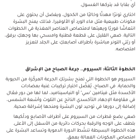
أي بقايا قد يتركها الغسول.
اختاري تونرًا مهدئًا وخاليًا من الكحول، ويفضل أن يحتوي على
مكونات طبيعية مثل ماء الورد أو الألوفيرا، فذلك يمنح البشرة
انتعاشًا فوريًا ويهيئها لامتصاص العناصر المغذية في الخطوات
التالية. ضعي القليل على قطعة قطنية وامسحي بها وجهكِ برفق،
أو ربّتي التونر مباشرة بأطراف أصابعكِ على الجلد لتعزيز
امتصاصه.
الخطوة الثالثة: السيروم.. جرعة الصباح من الإشراق
السيروم هو الخطوة التي تمنح بشرتكِ الجرعة المركّزة من الحيوية
والحماية. في الصباح، يُفضَّل اختيار تركيبات غنية بمضادات
الأكسدة مثل فيتامين "سي" أو النياسيناميد، لما لها من دور فعّال
في مقاومة الإجهاد التأكسدي الناتج عن التلوث وأشعة الشمس،
إضافة إلى دورها في توحيد لون البشرة ومنحها إشراقة صحية.
ضعي بضع قطرات من السيروم على أطراف الأصابع ودلّكيها
بلطف على الوجه والرقبة بحركات دائرية من الأسفل إلى الأعلى.
هذه الخطوة البسيطة تنشّط الدورة الدموية وتساعد البشرة على
امتصاص المكونات الفعالة بعمق.