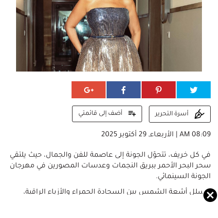
أضف إلى قائمتي
أسرة التحرير
08:09 AM | الأربعاء, 29 أكتوبر 2025
في كل خريف، تتحوّل الجونة إلى عاصمة للفن والجمال، حيث يلتقي
سحر البحر الأحمر ببريق النجمات وعدسات المصورين في مهرجان
الجونة السينمائي.
تتسلل أشعة الشمس بين السجادة الحمراء والأزياء الراقية،
وتصبح الحرارة جزءًا من المشهد، تختبر صبر الأناقة وتكشف أسرار
العناية التي تخفيها النجمات خلف الكواليس.