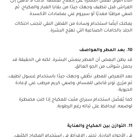
أثناء النوم، تعمل البشرة على إصلاح نفسها. لذلك لا تذهبي إلى
الفراش قبل تنظيف وجهك جيدًا من بقايا الغبار والمكياج، ثم
ضعي مرطبًا مغذيًا أو سيروم غني بمضادات الأكسدة.
يمكنك أيضًا استخدام وسادة من القطن النقي لتجنب احتكاك
الجلد بالخامات الصناعية التي تهيّج البشرة.
10. بعد المطر والعواصف
قد يظن البعض أن المطر ينعش البشرة، لكنه في الحقيقة قد
يحمل شوائب من الجو العالق.
بعد التعرض للمطر، نظّفي وجهك جيدًا باستخدام غسول لطيف،
ثم مرّري تونر قابض للمسام، وضعي كريم مرطب غني لإعادة
الحيوية.
كما يُفضّل استخدام سبراي مثبت للمكياج إذا كنتِ مضطرة
لوضعه، ليحافظ على ثباته رغم الرطوبة.
11. التوازن بين المكياج والعناية
في الأجواء الباردة، تجنبي الإفراط في استخدام المكياج الكثيف،