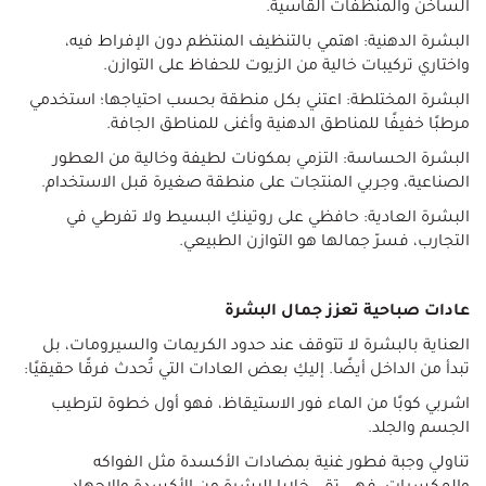
الساخن والمنظفات القاسية.
البشرة الدهنية: اهتمي بالتنظيف المنتظم دون الإفراط فيه،
واختاري تركيبات خالية من الزيوت للحفاظ على التوازن.
البشرة المختلطة: اعتني بكل منطقة بحسب احتياجها؛ استخدمي
مرطبًا خفيفًا للمناطق الدهنية وأغنى للمناطق الجافة.
البشرة الحساسة: التزمي بمكونات لطيفة وخالية من العطور
الصناعية، وجربي المنتجات على منطقة صغيرة قبل الاستخدام.
البشرة العادية: حافظي على روتينكِ البسيط ولا تفرطي في
التجارب، فسرّ جمالها هو التوازن الطبيعي.
عادات صباحية تعزز جمال البشرة
العناية بالبشرة لا تتوقف عند حدود الكريمات والسيرومات، بل
تبدأ من الداخل أيضًا. إليكِ بعض العادات التي تُحدث فرقًا حقيقيًا:
اشربي كوبًا من الماء فور الاستيقاظ، فهو أول خطوة لترطيب
الجسم والجلد.
تناولي وجبة فطور غنية بمضادات الأكسدة مثل الفواكه