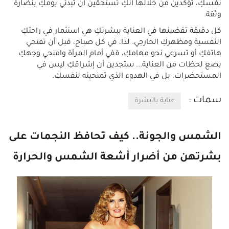
نفسكِ، تؤكدين من خلالها أنكِ تستحقين أن تبدئي يومكِ بنضارة
وثقة.
كل دقيقة تقضينها في العناية ببشرتكِ هي استثمار في راحتكِ
النفسية ومظهركِ الخارجي. لذا، في كل صباح، قبل أن تفتحي
هاتفكِ أو تسرعي نحو مهامكِ، قفي أمام المرآة وامنحي وجهكِ
بضع لحظات من العناية... ستجدين أن إشراقكِ ليس في
المستحضرات، بل في الهدوء الذي تمنحينه لنفسكِ.
سمات :
عناية بالبشرة
الشمس والجونة.. كيف تحافظ النجمات على
بشرتهن من أضرار أشعة الشمس والحرارة