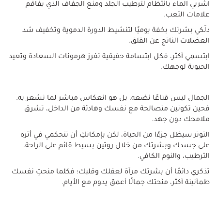
اشربي الماء بانتظام لترطيب الجلد ومنع الجفاف الذي يفاقم
علامات التعب.
دلّكي بشرتك بخفة يوميًا لتنشيط الدورة الدموية وتخفيف شد
العضلات الناتج عن القلق.
ابتسمي أكثر، فكل ابتسامة حقيقية تفرز هرمونات السعادة وتعيد
الحيوية لوجهك.
الجمال ليس قناعًا نضعه، بل هو انعكاس مباشر لما نشعر به.
فحين تكونين متصالحة مع نفسك وهادئة من الداخل، تشرق
ملامحك دون جهد.
التوتر سيظل جزءًا من الحياة، لكن بإمكانكِ أن تتحكمي في أثره
على جسدك وبشرتك من خلال روتين بسيط قائم على الراحة،
الترطيب، والنوم الكافي.
تذكري دائمًا أن بشرتك مرآة لعقلك وقلبك؛ فكلما منحتِ نفسك
طمأنينة أكثر، منحتك جمالًا أعمق يدوم مع الأيام.