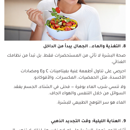
8. التغذية والماء.. الجمال يبدأ من الداخل
صحة البشرة لا تأتي من المستحضرات فقط، بل تبدأ من نظامك
الغذائي.
احرصي على تناول أطعمة غنية بفيتامينات C وE ومضادات
الأكسدة، مثل الحمضيات، المكسرات، والأفوكادو.
ولا تنسي شرب الماء بوفرة — فحتى في الشتاء، الجسم يفقد
السوائل من خلال التنفس والهواء الجاف.
الماء هو سر التوهج الطبيعي للبشرة.
9. العناية الليلية: وقت التجديد الذهبي