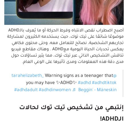
أصبح اضطراب نقص الانتباه وفرط الحركة أو ما يُعرف بالـADHD
موضوعًا شائعًا على تيك توك، حيث يستخدمه الكثيرون لمشاركة
تجاربهم الشخصية، نصائح للتعامل معه، وحتى محتوى فكاهي
يعكس تحديات الحياة اليومية معADHD . وهناك مقاطع فيديو
تناقش التشخيص الذاتي عبر تيك توك، مما يثير تساؤلات حول
مدى دقة هذه المعلومات ومدى تأثيرها على الوعي العام.
Warning signs as a teenager that
@tarahelizabeth_
you may have ✨ADHD✨
#adhd
#adhdtiktok
#adhdadult
#adhdinwomen
♬ Beggin' - Måneskin
إنتبهي من تشخيص تيك توك لحالات
الـ
ADHD
!