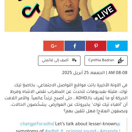
أضف إلى قائمتي
Cynthia Badran
08:08 AM | الجمعه, 25 أبريل 2025
في الآونة الأخيرة باتت مواقع التواصل الاجتماعي، بخاصةٍ تيك
توك، مليئة بفيديوهات تتحدث عن اضطراب نقص الانتباه وفرط
الحركة أو ما يُعرف بالـADHD ، حتى أصبح ترنداً عالمياً. والأمر اللافت
أن "أطباء تيك توك" يخبرونك عن العوارض، يشخّصون الحالات،
ويصفون العلاج! فهل تثقين بهم؟
Let’s talk about lesser-known
@chatgptforadhd
symptoms of
#adhd
♬ original sound - Amanda |