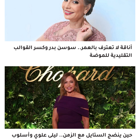
أناقة لا تعترف بالعمر.. سوسن بدر وكسر القوالب
التقليدية للموضة
حين ينضج الستايل مع الزمن.. ليلى علوي وأسلوب