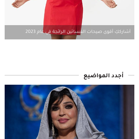
أشارككِ أقوى صيحات الفساتين الرائجة في عام 2023
أجدد المواضيع‎