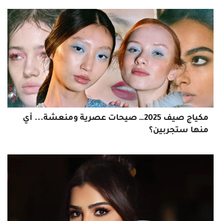
مكياج صيف 2025… صيحات عصرية ومنعشة... أي
منها ستجربين؟