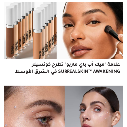
علامة "ميك أب باي ماريو" تطرح كونسيلر
SURREALSKIN™ AWAKENING في الشرق الأوسط