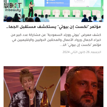
مؤتمر "نكست إن بيوتي" يستكشف مستقبل الجمال في دورته الأولى ضمن فعاليات "بيوتي وورلد السعودية 2024"
كشف معرض "بيوتي وورلد السعودية" عن مشاركة عدد كبير من
خبراء الجمال ورواد الأعمال والمحللين الدوليين والإقليميين في
مؤتمر "نكست إن بيوتي" الذ...
الجمعه, 26 كانون الثاني 2024