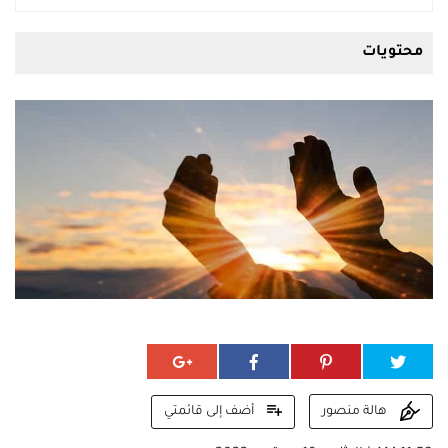
محتويات
أضف إلى قائمتي
هالة منصور