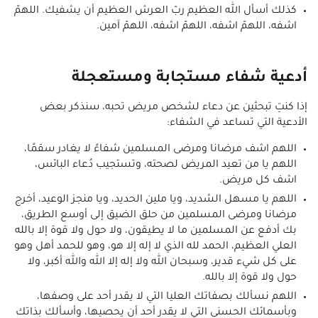
كذلك أسأل الله العظيم ربّ العرش العظيم أن يشفيك. اللهمّ
اشفه، اللهمّ اشفه، اللهمّ اشفه، اللهمّ آمين.
أدعية شفاء مستجابة ومستعجلة
إذا كنتِ تبحثين عن دعاء لشخص مريض تحبه، سنذكر بعض
الأدعية التي تساعد في الشفاء:
اللهم اشف مرضانا ومرضى المسلمين شفاءً لا يغادر سقمًا،
اللهم يا من تعيد المريض لصحته، وتستجيب دُعاء البائس،
اشف كل مريض.
اللهم يا مسهل الشديد، ويا ملين الحديد، ويا منجز الوعيد، أخرج
مرضانا ومرضى المسلمين من حلق الضيق إلى أوسع الطريق،
بك أدفع عن المسلمين ما لا يطيقون، ولا حول ولا قوة إلا بالله
العلي العظيم، الحمد لله الذي لا إله إلا هو، وهو للحمد أهل وهو
على كل شيء قدير، وسبحان الله ولا إله إلا الله والله أكبر، ولا
حول ولا قوة إلا بالله.
اللهم نسألك بصفاتك العليا التي لا يقدر أحد على وصفها،
وبأسمائك الحسنى التي لا يقدر أحد أن يحصيها، وأسألك بذاتك