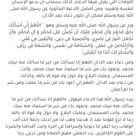
الأوقات التي يقبل فيها الدعاء، لذلك يستحب أن يدعو الإنسان
لنفسه ولغيره. ومن أفضل الأدعية المأثورة عن رسول الله صلى
الله عليه وسلم ممكن أن تكون دعاء بعد الأذان:
ورد عن رسول الله -صلى الله عليه وسلم، وهو: " اللَّهُمَّ إِنِّي أَسْأَلُكَ
بِحَقِّ مُحَمَّدٍ وَآلِ مُحَمَّدٍ عَلَيْكَ أَنْ تُصَلِّيَ عَلَى مُحَمَّدٍ وَ آلِ مُحَمَّدٍ، وَأَنْ
تَجْعَلَ النُّورَ فِي بَصَرِي، وَالْبَصِيرَةَ فِي دِينِي، وَالْيَقِينَ فِي قَلْبِي ،
وَالْإِخْلَاصَ فِي عَمَلِي، وَالسَّلَامَةَ فِي نَفْسِي، وَالسَّعَةَ فِي رِزْقِي،
وَالشُّكْرَ لَكَ أَبَدًا مَا أَبْقَيْتَنِي".
ومن دعاء بعد الاذان اللهم إنا نسألك من خير ما سألك منه نبيك
محمد، ونعوذ بك من شر ما استعاذ منه نبيك محمد، وأنت
المستعان، وعليك البلاغ، ولا حول ولا قوة إلا بالله. وكذلك
من دعاء بعد الاذان: اللهم إني أعوذ بك من شر ما عملت ومن شر
ما لم أعمل.
يردد رسول الله هذا الدعاء فيقول: «اللهم إنا نسألك من خير ما
سألك منه نبيك محمد، ونعوذ بك من شر ما استعاذ منه نبيك
محمد، وأنت المستعان، وعليك البلاغ، ولا حول ولا قوة إلا بالله،
ربنا لا تزغ قلوبنا بعد إذ هديتنا وهب لنا من لدنك رحمة إنك أنت
الوهاب.ربنا اغفر لنا ذنوبنا وإسرافنا في أمرنا وثبت أقدامنا وانصرنا
على القوم الكافرين، رب اجعلني مقيم الصلاة ومن ذريتي ربنا