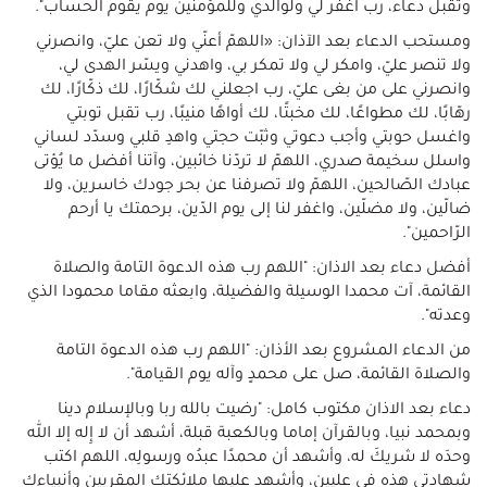
وتقبل دعاء، رب اغفر لي ولوالدي وللمؤمنين يوم يقوم الحساب".
ومستحب الدعاء بعد الآذان: «اللهمّ أعنّي ولا تعن عليّ، وانصرني
ولا تنصر عليّ، وامكر لي ولا تمكر بي، واهدني ويسّر الهدى لي،
وانصرني على من بغى عليّ، رب اجعلني لك شكّارًا، لك ذكّارًا، لك
رهّابًا، لك مطواعًا، لك مخبتًا، لك أواهًا منيبًا، رب تقبل توبتي
واغسل حوبتي وأجب دعوتي وثبّت حجتي واهدِ قلبي وسدّد لساني
واسلل سخيمة صدري، اللهمّ لا تردّنا خائبين، وآتنا أفضل ما يُؤتى
عبادك الصّالحين، اللهمّ ولا تصرفنا عن بحر جودك خاسرين، ولا
ضالّين، ولا مضلّين، واغفر لنا إلى يوم الدّين، برحمتك يا أرحم
الرّاحمين".
أفضل دعاء بعد الاذان: "اللهم رب هذه الدعوة التامة والصلاة
القائمة، آت محمدا الوسيلة والفضيلة، وابعثه مقاما محمودا الذي
وعدته".
من الدعاء المشروع بعد الأذان: "اللهم رب هذه الدعوة التامة
والصلاة القائمة، صل على محمدٍ وآله يوم القيامة".
دعاء بعد الاذان مكتوب كامل: "رضيت بالله ربا وبالإسلام دينا
وبمحمد نبيا، وبالقرآن إماما وبالكعبة قبلة، أشهد أن لا إِله إلا الله
وحدَه لا شريكَ له، وأشهد أن محمدًا عبدُه ورسولِه، اللهم اكتب
شهادتي هذه في عليين، وأشهد عليها ملائكتك المقربين وأنبياءك