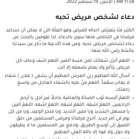
11:58 AM | الإثنين, 19 سبتمبر 2022
دعاء لشخص مريض تحبه
الكثير منّا يتعرّض أحبائه للمرض وهو العلّة التي لا يمكن أن نساعد
مرضانا في التخلص منها سوى بالدعاء. لذا تقومين بالبحث عن
دعاء لشخص مريض تحبه. ومن هذه الأدعية ما ذُكر عن سيدتنا
عائشة رضي الله عنها:
اللهم أنزل شفائك لمن مسه الضر، اللهم اشف وعاف كل
مريض يتألم ولا يعلم بضعفه إلا أنت.
أسأل الله العظيم ربي العرش العظيم أن يشفي ( فلان ) شفاء
لا يغادر سقماً، اللهم منّ عليه بالشفاء العاجل من واسع
رحمتك.
اللهمّ ألبسه ثوب الصحّة والعافية عاجلاً غير آجل يا أرحم
الراحمين، اللهمّ اشفه، اللهمّ اشفه، اللهمّ اشفه، اللهمّ آمين.
يا مسهل الشديد ويا ملين الحديد، ويا منجز الوعيد، ويا من كل
يوم في أمر جديد. أخرج مرضانا ومرضى المسلمين من حلق
الضيق إلى أوسع الطريق، وادفع عن المسلمين ما لا يطيقون
ولا حول ولا قوة إلا بالله العلي العظيم.