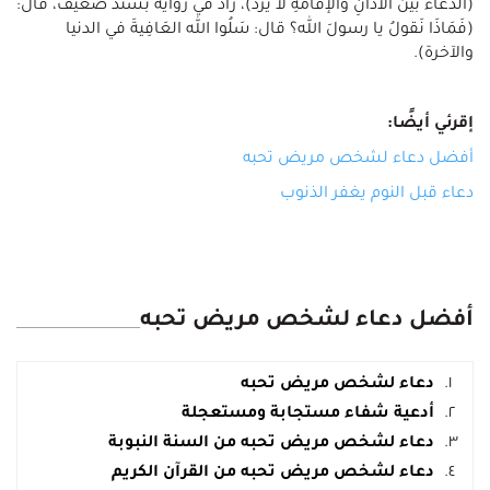
(الدُّعَاءُ بين الأذَانِ والإقَامَةِ لا يُرَدُّ)، زاد في رواية بسند ضعيف، قال:
(فَمَاذَا نَقولُ يا رسولَ الله؟ قال: سَلُوا الله العَافِيةَ في الدنيا
والآخرة).
إقرئي أيضًا:
أفضل دعاء لشخص مريض تحبه
دعاء قبل النوم يغفر الذنوب
أفضل دعاء لشخص مريض تحبه
دعاء لشخص مريض تحبه
أدعية شفاء مستجابة ومستعجلة
دعاء لشخص مريض تحبه من السنة النبوبة
دعاء لشخص مريض تحبه من القرآن الكريم