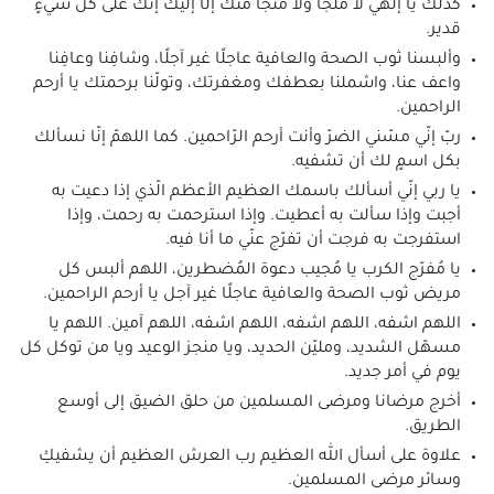
كذلك يا إلهي لا ملجأ ولا منجا منك إلّا إليك إنّك على كلّ شيءٍ
قدير.
وألبسنا ثوب الصحة والعافية عاجلًا غير آجلًا، وشافِنا وعافِنا
واعف عنا، واشملنا بعطفك ومغفرتك، وتولّنا برحمتك يا أرحم
الراحمين.
ربّ إنّي مسّني الضرّ وأنت أرحم الرّاحمين. كما اللهمّ إنّا نسألك
بكل اسمٍ لك أن تشفيه.
يا ربي إنّي أسألك باسمك العظيم الأعظم الّذي إذا دعيت به
أجبت وإذا سألت به أعطيت. وإذا استرحمت به رحمت، وإذا
استفرجت به فرجت أن تفرّج عنّي ما أنا فيه.
يا مُفرّج الكرب يا مُجيب دعوة المُضطرين، اللهم ألبس كل
مريض ثوب الصحة والعافية عاجلًا غير آجل يا أرحم الراحمين.
اللهم اشفه، اللهم اشفه، اللهم اشفه، اللهم آمين. اللهم يا
مسهّل الشديد، ومليّن الحديد، ويا منجز الوعيد ويا من توكل كل
يوم في أمر جديد.
أخرج مرضانا ومرضى المسلمين من حلق الضيق إلى أوسع
الطريق.
علاوة على أسأل الله العظيم رب العرش العظيم أن يشفيكِ
وسائر مرضى المسلمين.