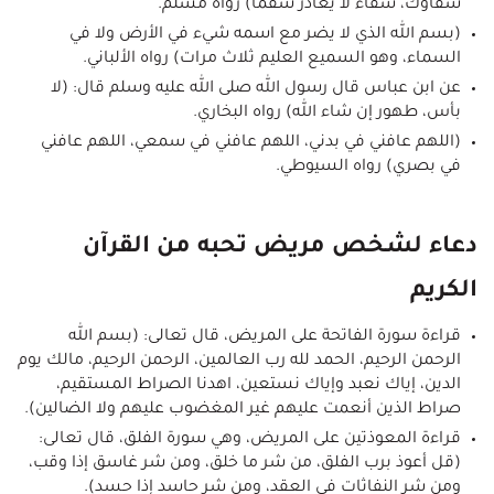
شفاؤك، شفاء لا يغادر سقمًا) رواه مسلم.
(بسم الله الذي لا يضر مع اسمه شيء في الأرض ولا في
السماء، وهو السميع العليم ثلاث مرات) رواه الألباني.
عن ابن عباس قال رسول الله صلى الله عليه وسلم قال: (لا
بأس، طهور إن شاء الله) رواه البخاري.
(اللهم عافني في بدني، اللهم عافني في سمعي، اللهم عافني
في بصري) رواه السيوطي.
دعاء لشخص مريض تحبه من القرآن
الكريم
قراءة سورة الفاتحة على المريض، قال تعالى: (بسم الله
الرحمن الرحيم، الحمد لله رب العالمين، الرحمن الرحيم، مالك يوم
الدين، إياك نعبد وإياك نستعين، اهدنا الصراط المستقيم،
صراط الذين أنعمت عليهم غير المغضوب عليهم ولا الضالين).
قراءة المعوذتين على المريض، وهي سورة الفلق، قال تعالى:
(قل أعوذ برب الفلق، من شر ما خلق، ومن شر غاسق إذا وقب،
ومن شر النفاثات في العقد، ومن شر حاسد إذا حسد).