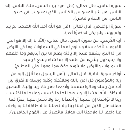
سورة الناس، قال تعالى: (قل أعوذ برب الناس، ملك الناس، إله
الناس، من شر الوسواس الخناس، الذي يوسوس في صدور
الناس، من الجنة والناس).
سورة الإخلاص، قال تعالى: (قل هو الله أحد، الله الصمد، لم يلد
ولم يولد، ولم يكن له كفوًا أحد).
آية الكُرسي، من سورة البقرة، قال تعالى: (الله لا إله إلا هو الحي
القيوم لا تأخذه سنة ولا نوم له ما في السماوات وما في الأرض
من ذا الذي يشفع عنده إلا بإذنه يعلم ما بين أيديهم وما خلفهم
ولا يحيطون بشيء من علمه إلا بما شاء وسع كرسيه
السماوات والأرض ولا يئوده حفظهما وهو العلي العظيم).
أواخر سورة البقرة، قال تعالى: (آمن الرسول بما أنزل إليه من
ربه والمؤمنون كل آمن بالله وملائكته وكتبه ورسله لا نفرق بين
أحد من رسله وقالوا سمعنا وأطعنا غفرانك ربنا وإليك المصير،
لا يكلف الله نفسًا إلا وسعها لها ما كسبت وعليها ما اكتسبت
ربنا لا تؤاخذنا إن نسينا أو أخطأنا ربنا ولا تحمل علينا إصرًا كما
حملته على الذين من قبلنا ربنا ولا تحملنا ما لا طاقة لنا به واعف
عنا واغفر لنا وارحمنا أنت مولانا فانصرنا على القوم الكافرين).