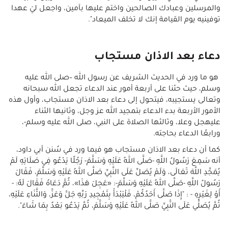
والمرسلين وعبادك الصالحين واختم عليها بآمين، واجعل ليَ عهدا
توفينيه يوم القيامة إنك لا تخلف الميعاد".
دعاء بعد الاذان مستجاب
هو ما ورد في الحديث الشريف عن رسول الله –صلى الله عليه
وسلم، حيث حثنا على أربعة أمور عند الدعاء تجعل الله سبحانه
وتعالى يستجيبه، فيتحول إلى دعاء بعد الاذان مستجاب، وأول هذه
الأمور الأربعة بدء الدعاء بتمجيد الله عز وجل، وثانيها الثناء
عليهجل وعلا، وثالثها الصلاة على النبي، صلى الله عليه وسلم-،
ورابعًا الدعاء بحاجته.
كما أن دعاء بعد الاذان مستجاب هو فيما ورد في سُنن أبي داود،
أنه سَمِعَ رَسُولُ اللَّهِ -صَلَّى اللهُ عَلَيْهِ وَسَلَّمَ- رَجُلًا يَدْعُو فِي صَلَاتِهِ لَمْ
يُمَجِّدِ اللَّهَ تَعَالَى، وَلَمْ يُصَلِّ عَلَى النَّبِيِّ صَلَّى اللهُ عَلَيْهِ وَسَلَّمَ، فَقَالَ
رَسُولُ اللَّهِ -صَلَّى اللهُ عَلَيْهِ وَسَلَّمَ-: «عَجِلَ هَذَا»، ثُمَّ دَعَاهُ فَقَالَ لَهُ: -
أَوْ لِغَيْرِهِ - : "إِذَا صَلَّى أَحَدُكُمْ، فَلْيَبْدَأْ بِتَمْجِيدِ رَبِّهِ جَلَّ وَعَزَّ، وَالثَّنَاءِ عَلَيْهِ،
ثُمَّ يُصَلِّي عَلَى النَّبِيِّ صَلَّى اللهُ عَلَيْهِ وَسَلَّمَ، ثُمَّ يَدْعُو بَعْدُ بِمَا شَاءَ".