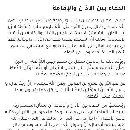
الدعاء بين الأذان والإقامة
جاء في فضل الدعاء بين الأذان والإقامة عن أنسِ بنِ مالكٍ، رَضِيَ
اللهُ عَنْه قال: قال رسولُ اللهِ -صلَّى اللهُ عليه وسلَّم-: (الدُّعاءُ لا يُرَدُّ
بين الأذانِ والإقامةِ )، إذ بعدّ الدعاء بين الأذان والإقامة من أوقات
الاستجابة، وذلك أنَّ المسلم عندما يدعو بين الأذان والإقامة فهو
في عبادةٍ وإقبال على الله -تعالى-، وخلوةٍ مع نفسه في المسجد
ينتظر الصلاة، فدعاؤه يرجى قبوله.
ويؤكّد ذلك ما جاء عن سهلِ بنِ سعدٍ -رَضِيَ اللهُ عَنْه- أنَّ النبيَّ
-صلَّى اللهُ عليه وسلَّم- قال: (ثِنتانِ لا تُردَّانِ، أو قلَّما تُردَّانِ: الدُّعاءُ
عند النِّداءِ، وعندَ البأسِ حين يُلحِمُ بعضُهم بعضًا).
عن عبدِ اللهِ بنِ عمرِو بن العاصِ -رَضِيَ اللهُ عَنْهما-: (أنَّ رجلًا قال: يا
رسولَ الله، إنَّ المؤذِّنينَ يَفضُلونَنا، قال: قلْ كما يقولون، فإذا
انتهيتَ، فسَلْ تُعْطَه).
ويُستحبُّ من الدعاء بين الأذان والإقامة أن يسأل المسلم ربّه
-سبحانه- العافية في الدين والدنيا، وهذا ما ذكره إبن الأثير في كتابه
جامع الأصول،[٩] ما روي عن أنس بن مالك عن النبي -صلى الله
عليه وسلم- أنّه قال: أَنَّ رسولَ الله - صلى الله عليه وسلم- قال: