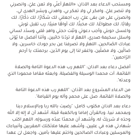
ومستحب الدعاء بعد الآذان: «اللهمّ أعنّي ولا تعن عليّ، وانصرني
ولا تنصر عليّ، وامكر لي ولا تمكر بي، واهدني ويسّر الهدى لي،
وانصرني على من بغى عليّ، رب اجعلني لك شكّارًا، لك ذكّارًا، لك
رهّابًا، لك مطواعًا، لك مخبتًا، لك أواهًا منيبًا، رب تقبل توبتي
واغسل حوبتي وأجب دعوتي وثبّت حجتي واهدِ قلبي وسدّد لساني
واسلل سخيمة صدري، اللهمّ لا تردّنا خائبين، وآتنا أفضل ما يُؤتى
عبادك الصّالحين، اللهمّ ولا تصرفنا عن بحر جودك خاسرين، ولا
ضالّين، ولا مضلّين، واغفر لنا إلى يوم الدّين، برحمتك يا أرحم
الرّاحمين".
أفضل دعاء بعد الاذان: "اللهم رب هذه الدعوة التامة والصلاة
القائمة، آت محمدا الوسيلة والفضيلة، وابعثه مقاما محمودا الذي
وعدته".
من الدعاء المشروع بعد الأذان: "اللهم رب هذه الدعوة التامة
والصلاة القائمة، صل على محمدٍ وآله يوم القيامة".
دعاء بعد الاذان مكتوب كامل: "رضيت بالله ربا وبالإسلام دينا
وبمحمد نبيا، وبالقرآن إماما وبالكعبة قبلة، أشهد أن لا إِله إلا الله
وحدَه لا شريكَ له، وأشهد أن محمدًا عبدُه ورسولِه، اللهم اكتب
شهادتي هذه في عليين، وأشهد عليها ملائكتك المقربين وأنبياءك
والمرسلين وعبادك الصالحين واختم عليها بآمين، واجعل ليَ عهدا