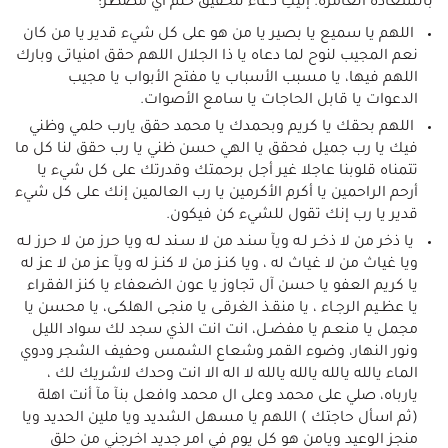
بالسعادة الغامرة. إليكِ دعاء لتحقيق حلم أي مضطر:
اللهم يا سميع يا بصير يا من هو على كل شيء قدير يا من كان
نعم المجيب لنوح لما دعاه يا ذا الجلال اللهم حقق امنياتى وبارك
اللهم فيها، يا مسبب الأسباب يا مفتح الأبواب يا مجيب
الدعوات يا قابل الحاجات يا سامع الأصوات.
اللهم بحقك يا كريم وبحمدك يا محمد حقق يارب حلمي وظني
فيك يا رب جميل فحقق يا الهي حسن ظني يا رب حقق لنا كل ما
تتمناه قلوبنا عاجلا غير أجل برحمتك وقدرتك على كل شيء يا
أرحم الراحمين يا أكرم الأكرمين يا رب العالمين إنك على كل شيء
قدير يا رب إنك تقول للشيء كن فيكون.
يا ذخر من لا ذخـر لـه ويآ سنـد من لا سـند لـه ويا حرز من لا حرز لـه
ويا غياث من لا غياث له ، ويا كنـز من لا كنـز له ويآ عز من لا عز له
يا كريم العفو يا حسن آل تجاوز يا عون الضعفاء يا كنز الفقراء
يا عظـيم الرجـاء ، يا منقـذ الغرقـى يا منجـى الهلكـى، يا محسن يا
مجمل يا منعـم يا مفضـل، انت انت الذي سجد لك سواد الليل
ونور النهار، وضوء القمر وشعاع الشمس وحفيف الشجر ودوي
الماء يالله يالله يالله يالله لا اله الا انت وحدك لاشريك لك ،
يارباه، صلي على محمد وعلى ال محمد وافعل بنآ مآ أنت اهلة
(ثم اسأل حاجتك ) اللهم يا مسهل الشديد ويا ملين الحديد ويا
منجز الوعيد ويامن هو كل يوم في امر جديد اخرجني من حلق