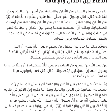
الدعاء بين الأذان والإقامة
جاء في فضل الدعاء بين الأذان والإقامة عن أنسِ بنِ مالكٍ، رَضِيَ
اللهُ عَنْه قال: قال رسولُ اللهِ -صلَّى اللهُ عليه وسلَّم-: (الدُّعاءُ لا يُرَدُّ
بين الأذانِ والإقامةِ )، إذ بعدّ الدعاء بين الأذان والإقامة من أوقات
الاستجابة، وذلك أنَّ المسلم عندما يدعو بين الأذان والإقامة فهو
في عبادةٍ وإقبال على الله -تعالى-، وخلوةٍ مع نفسه في المسجد
ينتظر الصلاة، فدعاؤه يرجى قبوله.
ويؤكّد ذلك ما جاء عن سهلِ بنِ سعدٍ -رَضِيَ اللهُ عَنْه- أنَّ النبيَّ
-صلَّى اللهُ عليه وسلَّم- قال: (ثِنتانِ لا تُردَّانِ، أو قلَّما تُردَّانِ: الدُّعاءُ
عند النِّداءِ، وعندَ البأسِ حين يُلحِمُ بعضُهم بعضًا).
عن عبدِ اللهِ بنِ عمرِو بن العاصِ -رَضِيَ اللهُ عَنْهما-: (أنَّ رجلًا قال: يا
رسولَ الله، إنَّ المؤذِّنينَ يَفضُلونَنا، قال: قلْ كما يقولون، فإذا
انتهيتَ، فسَلْ تُعْطَه).
ويُستحبُّ من الدعاء بين الأذان والإقامة أن يسأل المسلم ربّه
-سبحانه- العافية في الدين والدنيا، وهذا ما ذكره إبن الأثير في كتابه
جامع الأصول،[٩] ما روي عن أنس بن مالك عن النبي -صلى الله
عليه وسلم- أنّه قال: أَنَّ رسولَ الله - صلى الله عليه وسلم- قال:
(الدُّعَاءُ بين الأذَانِ والإقَامَةِ لا يُرَدُّ)، زاد في رواية بسند ضعيف، قال: