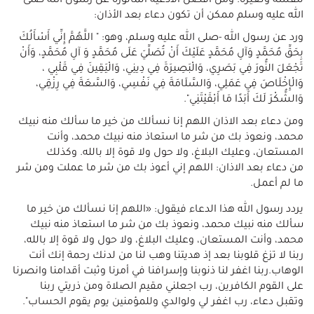
لنفسه ولغيره. ومن أفضل الأدعية المأثورة عن رسول الله صلى
الله عليه وسلم ممكن أن تكون دعاء بعد الأذان:
ورد عن رسول الله -صلى الله عليه وسلم، وهو: " اللَّهُمَّ إِنِّي أَسْأَلُكَ
بِحَقِّ مُحَمَّدٍ وَآلِ مُحَمَّدٍ عَلَيْكَ أَنْ تُصَلِّيَ عَلَى مُحَمَّدٍ وَ آلِ مُحَمَّدٍ، وَأَنْ
تَجْعَلَ النُّورَ فِي بَصَرِي، وَالْبَصِيرَةَ فِي دِينِي، وَالْيَقِينَ فِي قَلْبِي ،
وَالْإِخْلَاصَ فِي عَمَلِي، وَالسَّلَامَةَ فِي نَفْسِي، وَالسَّعَةَ فِي رِزْقِي،
وَالشُّكْرَ لَكَ أَبَدًا مَا أَبْقَيْتَنِي".
ومن دعاء بعد الاذان اللهم إنا نسألك من خير ما سألك منه نبيك
محمد، ونعوذ بك من شر ما استعاذ منه نبيك محمد، وأنت
المستعان، وعليك البلاغ، ولا حول ولا قوة إلا بالله. وكذلك
من دعاء بعد الاذان: اللهم إني أعوذ بك من شر ما عملت ومن شر
ما لم أعمل.
يردد رسول الله هذا الدعاء فيقول: «اللهم إنا نسألك من خير ما
سألك منه نبيك محمد، ونعوذ بك من شر ما استعاذ منه نبيك
محمد، وأنت المستعان، وعليك البلاغ، ولا حول ولا قوة إلا بالله،
ربنا لا تزغ قلوبنا بعد إذ هديتنا وهب لنا من لدنك رحمة إنك أنت
الوهاب.ربنا اغفر لنا ذنوبنا وإسرافنا في أمرنا وثبت أقدامنا وانصرنا
على القوم الكافرين، رب اجعلني مقيم الصلاة ومن ذريتي ربنا
وتقبل دعاء، رب اغفر لي ولوالدي وللمؤمنين يوم يقوم الحساب".