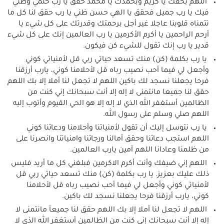
اللهم بحقك يا كريم وبحمدك يا محمد حقق يا رب حلمي وظني
فيك يا رب جميل فحقق يا الهي حسن ظني يا رب حقق لنا كل ما
تتمناه قلوبنا عاجلا غير أجل برحمتك وقدرتك على كل شيء يا
أرحم الراحمين يا أكرم الأكرمين يا رب العالمين إنك على كل شيء
قدير يا رب إنك تقول للشيء كن فيكون.
يا رب بكلمة (كن) منك تسعد حياتي ربي قل لأمنياتي كوني
وأجعل لي فيما أحب نصيب رباه قل لأحلامنا كوني، يارب أرزقنا
فرحا يجعلنا نسجد لك باكين اللهم لا تجعل لنا أملا إلا بك اللهم
حقق لنا جميعا مانتمنى لا إله إلا أنت سبحانك إني كنت من
الظالمين أستغفر الله الذي لا إله إلا هو الحي القيوم وأتوب إليه
اللهم صلي وسلم على رسول الله.
يا رب نتوسل إليك أن تقول لأمنياتنا وأحلامنا ودعائنا كوني
اللهم استجب دعائنا وحقق آمالنا ورجائنا وامنياتنا وانصرنا على
من ظلمنا وعادانا اللهم آمين يارب العالمين.
اللهم إني ضيفك وأنت أكرم الاكرمين فبلغني كل ما أريد فليس
ذلك عليك بعزيز. يا رب بكلمة (كن) منك تسعد حياتي ربي قل
لأمنياتي كوني وأجعل لي فيما أحب نصيب رباه قل لأحلامنا
كوني، يارب أرزقنا فرحا يجعلنا نسجد لك باكين.
اللهم لا تجعل لنا أملا إلا بك اللهم حقق لنا جميعآ مانتمنى لا
إله إلا أنت سبحانك إني كنت من الظالمين أستغفر الله الذي لا