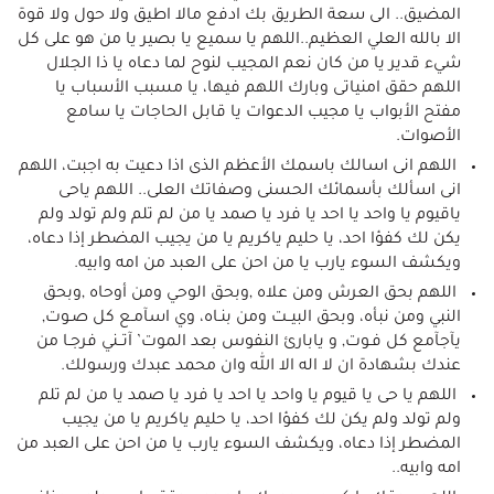
المضيق.. الى سعة الطريق بك ادفع مالا اطيق ولا حول ولا قوة
الا بالله العلي العظيم..اللهم يا سميع يا بصير يا من هو على كل
شيء قدير يا من كان نعم المجيب لنوح لما دعاه يا ذا الجلال
اللهم حقق امنياتى وبارك اللهم فيها، يا مسبب الأسباب يا
مفتح الأبواب يا مجيب الدعوات يا قابل الحاجات يا سامع
الأصوات.
اللهم انى اسالك باسمك الأعظم الذى اذا دعيت به اجبت، اللهم
انى اسألك بأسمائك الحسنى وصفاتك العلى.. اللهم ياحى
ياقيوم يا واحد يا احد يا فرد يا صمد يا من لم تلم ولم تولد ولم
يكن لك كفؤا احد، يا حليم ياكريم يا من يجيب المضطر إذا دعاه،
ويكشف السوء يارب يا من احن على العبد من امه وابيه.
اللهم بحق العرش ومن علاه ,وبحق الوحي ومن أوحاه ,وبحق
النبي ومن نبأه، وبحق البيــت ومن بنـاه، وي اسآمـع كل صـوت,
يآجآمع كل فـوت, و يابارئ النفوس بعد الموت’ آتــني فرجـا من
عندك بشهادة ان لا اله الا الله وان محمد عبدك ورسولك.
اللهم يا حى يا قيوم يا واحد يا احد يا فرد يا صمد يا من لم تلم
ولم تولد ولم يكن لك كفؤا احد، يا حليم ياكريم يا من يجيب
المضطر إذا دعاه، ويكشف السوء يارب يا من احن على العبد من
امه وابيه..