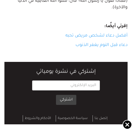
(فَمَاذَا نَقولُ يا رسولَ الله؟ قال: سَلُوا الله العَافِيةَ في الدنيا
والآخرة).
إقرئي أيضًا:
أفضل دعاء لشخص مريض تحبه
دعاء قبل النوم يغفر الذنوب
إشتركي في نشرة يومياتي
اشتركي
إتصل بنا
سياسة الخصوصية‎
الأحكام والشروط
حقوق الطبع والنشر
© 2026 يومياتي