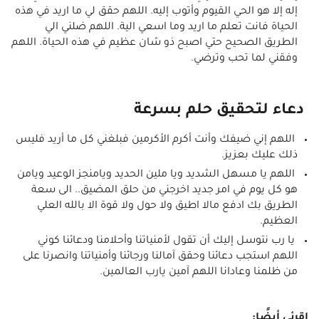
إله إلا هو الحي القيوم وأتوب إليه. اللهم حقق لي ما اريد في هذه
الحياة فانت تعلم ما اريد وما اسعي الية. اللهم ضلني الي
الطريق الصحيح حتي اصبح ذو شان عظيم في هذه الحياة. اللهم
وفقني لما تحب وترضي.
دعاء لتحقيق حلم بسرعة
اللهم إني ضيفك وأنت أكرم الأكرمين فبلغني كل ما أريد فليس
ذلك عليك بعزيز.
اللهم يا مسهل الشديد ويا ملين الحديد ويامنجز الوعيد ويامن
هو كل يوم في امر جديد اخرجني من حلق المضيق.. الى سعة
الطريق بك ادفع مالا اطيق ولا حول ولا قوة الا بالله العلي
العظيم.
يا رب نتوسل إليك أن تقول لأمنياتنا وأحلامنا ودعائنا كوني
اللهم استجب دعائنا وحقق آمالنا ورجائنا وأمنياتنا وانصرنا على
من ظلمنا وعادانا اللهم آمين يارب العالمين.
إقرئي أيضًا: