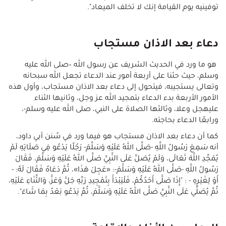
توفينيه يوم القيامة إنك لا تخلف الميعاد".
دعاء بعد الاذان مستجاب
هو ما ورد في الحديث الشريف عن رسول الله –صلى الله عليه
وسلم، حيث حثنا على أربعة أمور عند الدعاء تجعل الله سبحانه
وتعالى يستجيبه، فيتحول إلى دعاء بعد الاذان مستجاب، وأول هذه
الأمور الأربعة بدء الدعاء بتمجيد الله عز وجل، وثانيها الثناء
عليهجل وعلا، وثالثها الصلاة على النبي، صلى الله عليه وسلم-،
ورابعًا الدعاء بحاجته.
كما أن دعاء بعد الاذان مستجاب هو فيما ورد في سُنن أبي داود،
أنه سَمِعَ رَسُولُ اللَّهِ -صَلَّى اللهُ عَلَيْهِ وَسَلَّمَ- رَجُلًا يَدْعُو فِي صَلَاتِهِ لَمْ
يُمَجِّدِ اللَّهَ تَعَالَى، وَلَمْ يُصَلِّ عَلَى النَّبِيِّ صَلَّى اللهُ عَلَيْهِ وَسَلَّمَ، فَقَالَ
رَسُولُ اللَّهِ -صَلَّى اللهُ عَلَيْهِ وَسَلَّمَ-: «عَجِلَ هَذَا»، ثُمَّ دَعَاهُ فَقَالَ لَهُ: -
أَوْ لِغَيْرِهِ - : "إِذَا صَلَّى أَحَدُكُمْ، فَلْيَبْدَأْ بِتَمْجِيدِ رَبِّهِ جَلَّ وَعَزَّ، وَالثَّنَاءِ عَلَيْهِ،
ثُمَّ يُصَلِّي عَلَى النَّبِيِّ صَلَّى اللهُ عَلَيْهِ وَسَلَّمَ، ثُمَّ يَدْعُو بَعْدُ بِمَا شَاءَ".