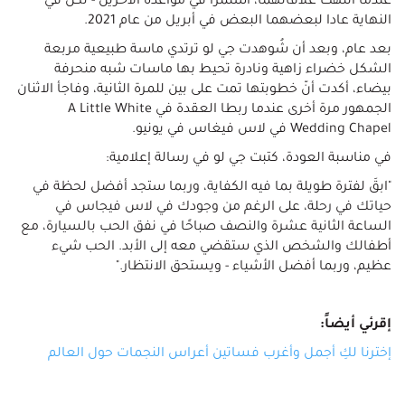
عندما انتهت علاقاتهما، استمرا في مواعدة الآخرين - لكن في
النهاية عادا لبعضهما البعض في أبريل من عام 2021.
بعد عام، وبعد أن شُوهدت جي لو ترتدي ماسة طبيعية مربعة
الشكل خضراء زاهية ونادرة تحيط بها ماسات شبه منحرفة
بيضاء، أكدت أنّ خطوبتها تمت على بين للمرة الثانية، وفاجأ الاثنان
الجمهور مرة أخرى عندما ربطا العقدة في A Little White
Wedding Chapel في لاس فيغاس في يونيو.
في مناسبة العودة، كتبت جي لو في رسالة إعلامية:
"ابقَ لفترة طويلة بما فيه الكفاية، وربما ستجد أفضل لحظة في
حياتك في رحلة، على الرغم من وجودك في لاس فيجاس في
الساعة الثانية عشرة والنصف صباحًا في نفق الحب بالسيارة، مع
أطفالك والشخص الذي ستقضي معه إلى الأبد. الحب شيء
عظيم، وربما أفضل الأشياء - ويستحق الانتظار."
إقرئي أيضاً:
إخترنا لكِ أجمل وأغرب فساتين أعراس النجمات حول العالم