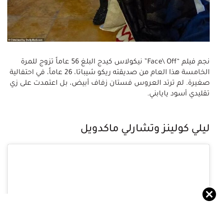
نجم فيلم “Face\ Off” نيكولاس كيدج البلغ 56 عاماً تزوج للمرة
الخامسة هذا العام من صديقته ريكو شيباتا، 26 عاماً، في احتفالية
صغيرة. لم ترتد العروس فستان زفاف أبيض، بل اعتمدت على زي
تقليدي أسود يايابني.
ليلي كولينز وتشارلي ماكدويل