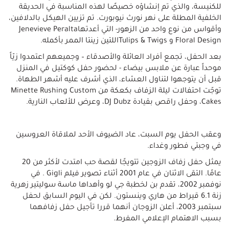
للكنيسة، والذي تم إنشاؤه خصيصًا لهذه المناسبة في الحديقة
الخلفية المطلة على نهر نورث نيوبورت. تم تزيين الهيكل بالدلافين،
وأقواس من نوع واحد من الزهور- التي أعدتهاJenevieve Peralta
Floral Design و Tulips & Twigsاللتين زينتا الممر بأكمله.
بعد الحفل، تجمع أفراد العائلة والأصدقاء – وجميعهم اعتمدوا زيّاً
موحداً عبارة عن ملابس بيضاء - لحضور حفل كوكتيل في المنزل
قبل أن يتوجهوا لتناول العشاء، الذي أشرف عليه أشهر الطهاة.
توجّت احتفالات ليلة الزفاف بكعكة من Minette Rushing Custom
Cakes، وحفل راقص بقيادة DJ Dubz، وعرض للألعاب النارية.
وعقب الحفل يوم السبت، عاد الضيوف الأحد لملاقاة العروسين
في وجبتي فطور وغداء.
يمثل حفل زفاف الزوجين تتويجًا لقصة حب امتدت لأكثر من 20
عامًا. التقى الاثنان في عام 2001 أثناء تصوير فيلم Gigli . في
نوفمبر 2002، تقدم بن لخطبة جي لو وأهداها ماسة سوليتير زهرية
زنة 6.1 قيراط من هاري وينستون. لكن في اليوم السابق لحفل
سبتمبر 2003، أعلن الزوجان أنهما قررا تأجيل حفل زفافهما
بسبب الاهتمام الإعلامي المفرط.