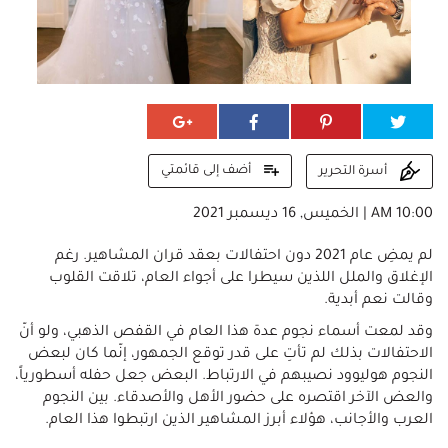
أضف إلى قائمتي
أسرة التحرير
10:00 AM | الخميس, 16 ديسمبر 2021
لم يمضِ عام 2021 دون احتفالات بعقد قران المشاهير. رغم
الإغلاق والملل اللذين سيطرا على أجواء العام، تلاقت القلوب
وقالت نعم أبدية.
وقد لمعت أسماء نجوم عدة هذا العام في القفص الذهبي، ولو أنّ
الاحتفالات بذلك لم تأتِ على قدر توقع الجمهور، إنّما كان لبعض
النجوم هوليوود نصيبهم في الارتباط. البعض جعل حفله أسطورياً،
والعض الآخر اقتصره على حضور الأهل والأصدقاء. بين النجوم
العرب والأجانب، هؤلاء أبرز المشاهير الذين ارتبطوا هذا العام.