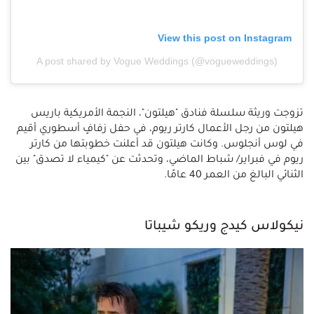
View this post on Instagram
A post shared by Vogue Weddings (@vogueweddings)
تزوجت وريثة سلسلة فنادق "هيلتون"، النجمة الأمريكية باريس
هيلتون من رجل الأعمال كارتر ريوم، في حفل زفافٍ أسطوري أقيم
في لوس أنجلوس. وكانت هيلتون قد أعلنت خطوبتها من كارتر
ريوم في فبراير/ شباط الماضي، وتحدثت عن "كيمياء لا تصدق" بين
الثنائي البالغ من العمر 40 عامًا.
نيكولاس كيدج وريكو شيباتا