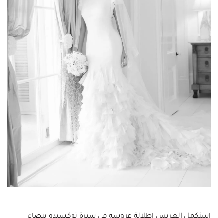
استكمل العريس إطلالة عروسه في سترة توكسيدو بيضاء