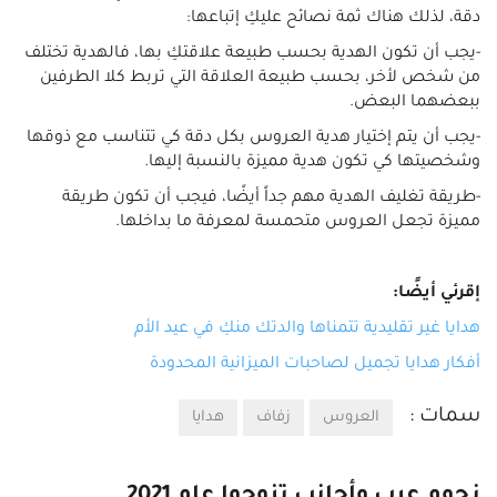
دقة، لذلك هناك ثمة نصائح عليكِ إتباعها:
-يجب أن تكون الهدية بحسب طبيعة علاقتكِ بها، فالهدية تختلف
من شخص لأخر، بحسب طبيعة العلاقة التي تربط كلا الطرفين
ببعضهما البعض.
-يجب أن يتم إختيار هدية العروس بكل دقة كي تتناسب مع ذوقها
وشخصيتها كي تكون هدية مميزة بالنسبة إليها.
-طريقة تغليف الهدية مهم جداً أيضًا، فيجب أن تكون طريقة
مميزة تجعل العروس متحمسة لمعرفة ما بداخلها.
إقرئي أيضًا:
هدايا غير تقليدية تتمناها والدتك منكِ في عيد الأم
أفكار هدايا تجميل لصاحبات الميزانية المحدودة
سمات :
العروس
زفاف
هدايا
نجوم عرب وأجانب تزوجوا عام 2021