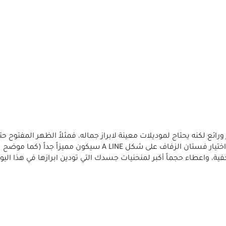
رائع لكنه يحتاج لموديلات معينة لابراز جماله، فمثلاً الظهر المفتوح حتم
سيكون رائعاً، فهو سيطيل من شكل جسمك، كما أن اختيار فستان الزفاف على شكل A LINE سيكون مميزاً جداً (كما موضح
ة، واعطاء حجماً أكبر لمنحنيات جسدك التي تودين ابرازها في هذا اليو