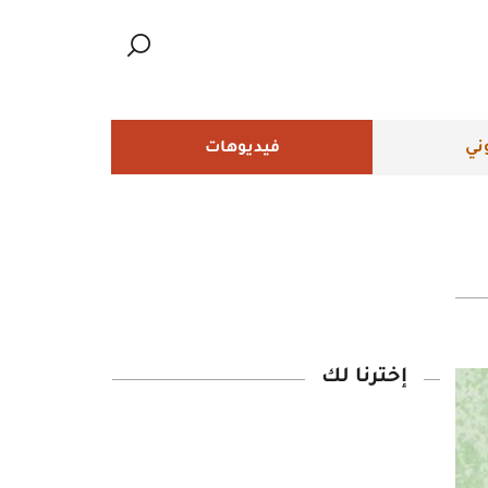
ني
فيديوهات
إخترنا لك‎