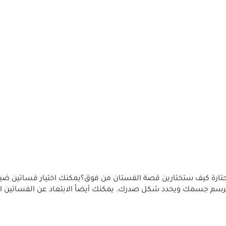
حتارة كيف ستختارين قصة الفستان من فوق؟يمكنك اختيار فساتين ضي
يرسم جسمك ويحدد شكل صدرك. يمكنك أيضاً الابتعاد عن الفساتين ال