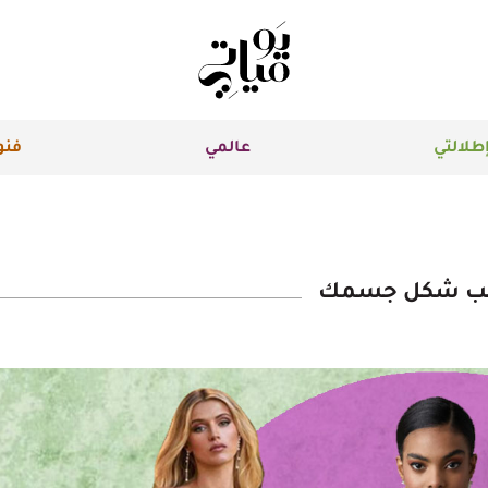
طلالتي
عالمي
فنو
حسب شكل جسمك