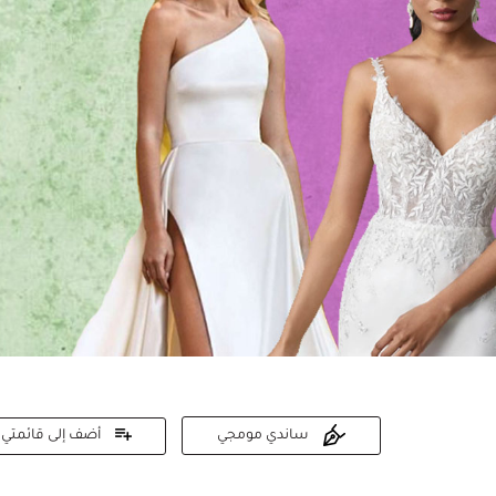
أضف إلى قائمتي
ساندي مومجي