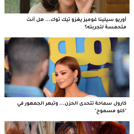
أوريو سيلينا غوميز يغزو تيك توك... هل أنت
متحمسة لتجربته؟
كارول سماحة تتحدى الحزن... وتُبهر الجمهور في
"كلو مسموح"