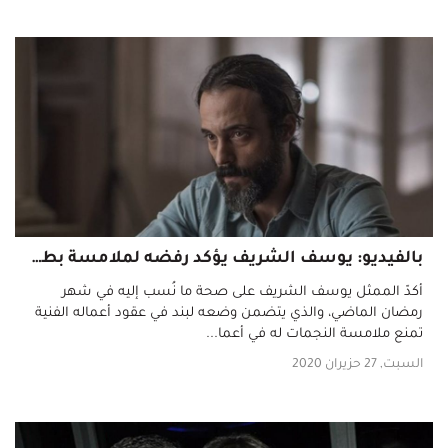
بالفيديو: يوسف الشريف يؤكد رفضه لملامسة بطلات أعماله بسبب والديه
أكدّ الممثل يوسف الشريف على صحة ما نُسب إليه في شهر
رمضان الماضي، والذي يتضمن وضعه لبند في عقود أعماله الفنية
تمنع ملامسة النجمات له في أعما...
السبت, 27 حزيران 2020