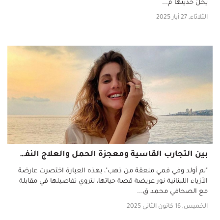
يخلُ حديثها م...
الثلاثاء, 27 أيار 2025
بين التجارب القاسية ومعجزة الحمل والعلاج النفسي... نور عريضة تروي القصة الكاملة!
"لم أولد وفي فمي ملعقة من ذهب"، بهذه العبارة اختصرت عارضة
الأزياء اللبنانية نور عريضة قصة حياتها، لتروي تفاصيلها في مقابلة
مع الصحافي محمد ق...
الخميس, 16 كانون الثاني 2025