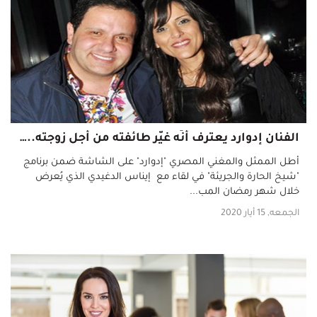
الفنان إدوارد يعترف أنّه غيّر طائفته من أجل زوجته... وبكاء مباشرة على الهواء!
أطل الممثل والمغني المصري "إدوارد" على الشاشة ضمن برنامج
"شيخ الحارة والجريئة" في لقاء مع إيناس الدغيدي الذي يُعرض
خلال شهر رمضان المب...
الجمعه, 15 أيار 2020